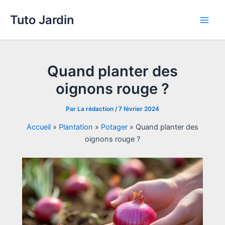
Aller
Tuto Jardin
au
Main
contenu
Men
Quand planter des
oignons rouge ?
Par
La rédaction
/
7 février 2024
Accueil
»
Plantation
»
Potager
»
Quand planter des
oignons rouge ?