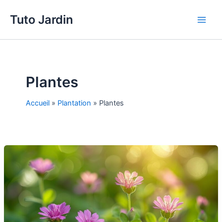
Aller
Tuto Jardin
au
Main
contenu
Men
Plantes
Accueil
»
Plantation
»
Plantes