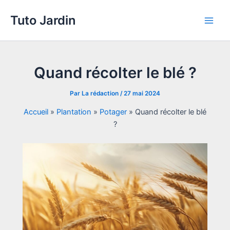
Aller
Tuto Jardin
au
Main
contenu
Men
Quand récolter le blé ?
Par
La rédaction
/
27 mai 2024
Accueil
»
Plantation
»
Potager
»
Quand récolter le blé
?