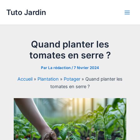
Aller
Tuto Jardin
au
Main
contenu
Men
Quand planter les
tomates en serre ?
Par
La rédaction
/
7 février 2024
Accueil
»
Plantation
»
Potager
»
Quand planter les
tomates en serre ?