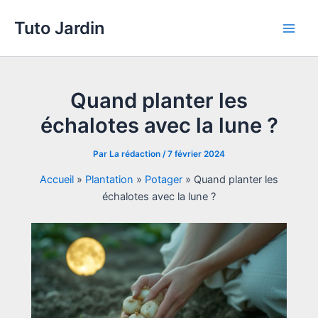
Aller
Tuto Jardin
au
Main
contenu
Men
Quand planter les
échalotes avec la lune ?
Par
La rédaction
/
7 février 2024
Accueil
»
Plantation
»
Potager
»
Quand planter les
échalotes avec la lune ?