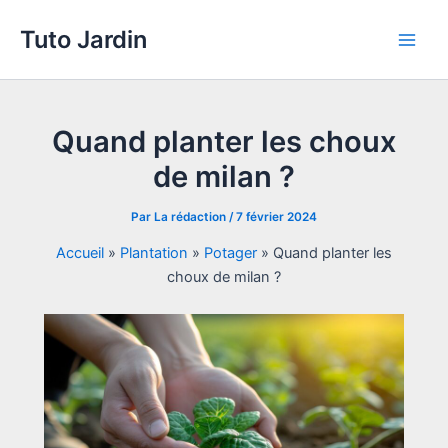
Aller
Tuto Jardin
au
Main
contenu
Men
Quand planter les choux
de milan ?
Par
La rédaction
/
7 février 2024
Accueil
»
Plantation
»
Potager
»
Quand planter les
choux de milan ?