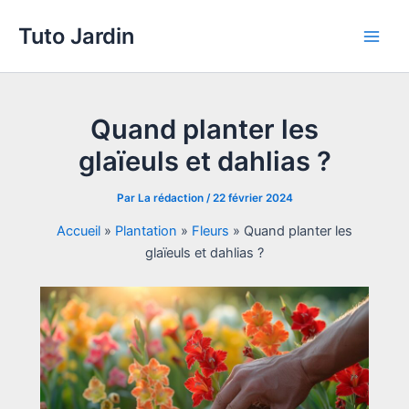
Aller
Tuto Jardin
au
Main
contenu
Men
Quand planter les
glaïeuls et dahlias ?
Par
La rédaction
/
22 février 2024
Accueil
»
Plantation
»
Fleurs
»
Quand planter les
glaïeuls et dahlias ?