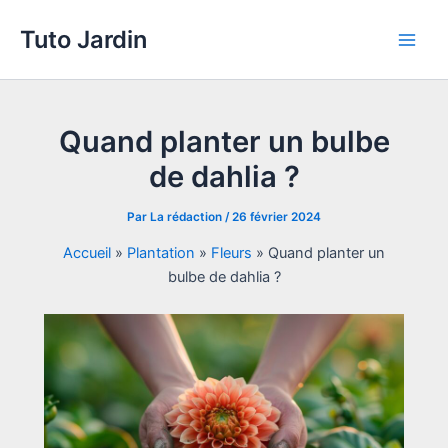
Aller
Tuto Jardin
au
Main
contenu
Men
Quand planter un bulbe
de dahlia ?
Par
La rédaction
/
26 février 2024
Accueil
»
Plantation
»
Fleurs
»
Quand planter un
bulbe de dahlia ?