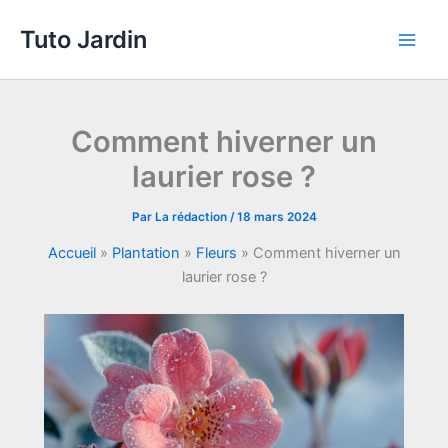
Aller
Tuto Jardin
au
Main
contenu
Men
Comment hiverner un
laurier rose ?
Par
La rédaction
/
18 mars 2024
Accueil
»
Plantation
»
Fleurs
»
Comment hiverner un
laurier rose ?