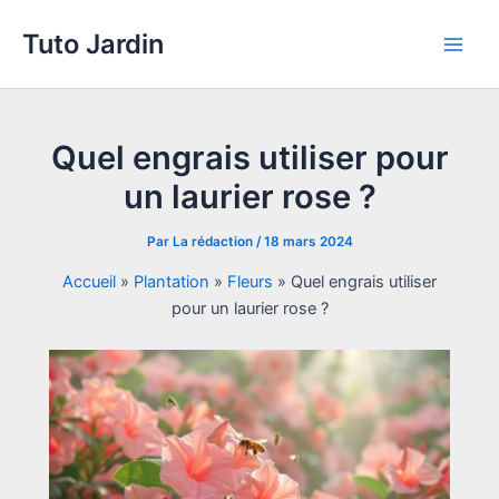
Aller
Tuto Jardin
au
Main
contenu
Men
Quel engrais utiliser pour
un laurier rose ?
Par
La rédaction
/
18 mars 2024
Accueil
»
Plantation
»
Fleurs
»
Quel engrais utiliser
pour un laurier rose ?