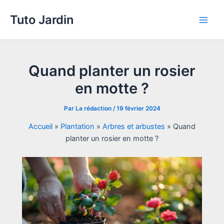
Aller
Tuto Jardin
au
Main
contenu
Men
Quand planter un rosier
en motte ?
Par
La rédaction
/
19 février 2024
Accueil
»
Plantation
»
Arbres et arbustes
»
Quand
planter un rosier en motte ?