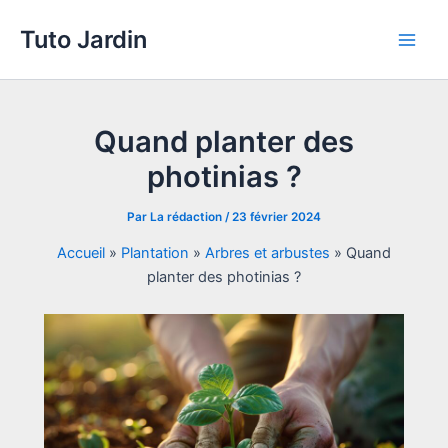
Aller
Tuto Jardin
au
Main
contenu
Men
Quand planter des
photinias ?
Par
La rédaction
/
23 février 2024
Accueil
»
Plantation
»
Arbres et arbustes
»
Quand
planter des photinias ?