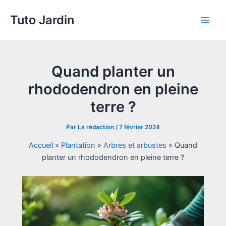
Aller
Tuto Jardin
au
Main
contenu
Men
Quand planter un
rhododendron en pleine
terre ?
Par
La rédaction
/
7 février 2024
Accueil
»
Plantation
»
Arbres et arbustes
»
Quand
planter un rhododendron en pleine terre ?