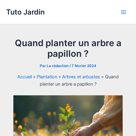
Aller
Tuto Jardin
au
Main
contenu
Men
Quand planter un arbre a
papillon ?
Par
La rédaction
/
7 février 2024
Accueil
»
Plantation
»
Arbres et arbustes
»
Quand
planter un arbre a papillon ?