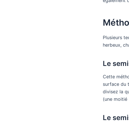
également d
Métho
Plusieurs te
herbeux, ch
Le semi
Cette méthod
surface du t
divisez la q
(une moitié 
Le sem