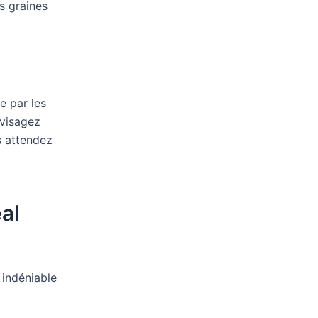
es graines
e par les
nvisagez
s attendez
al
 indéniable