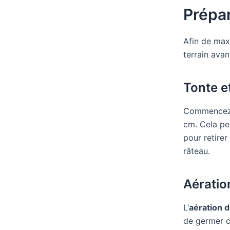
Prépar
Afin de max
terrain ava
Tonte e
Commencez p
cm. Cela pe
pour retirer
râteau.
Aération
L’
aération d
de germer c