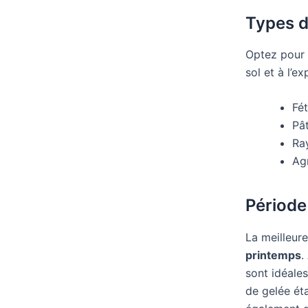
Types d
Optez pour
sol et à l’e
Fé
Pâ
Ra
Agr
Période
La meilleur
printemps
.
sont idéales
de gelée ét