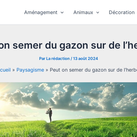
Aménagement
Animaux
Décoration
on semer du gazon sur de l’h
Par
La rédaction
/
13 août 2024
cueil
»
Paysagisme
»
Peut on semer du gazon sur de l’herb