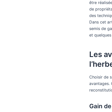
être réalisé
de propriéta
des techniq
Dans cet ar
semis de ga
et quelque
Les a
l’herb
Choisir de 
avantages. 
reconstitut
Gain de