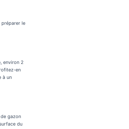
 préparer le
, environ 2
rofitez-en
e à un
s de gazon
 surface du