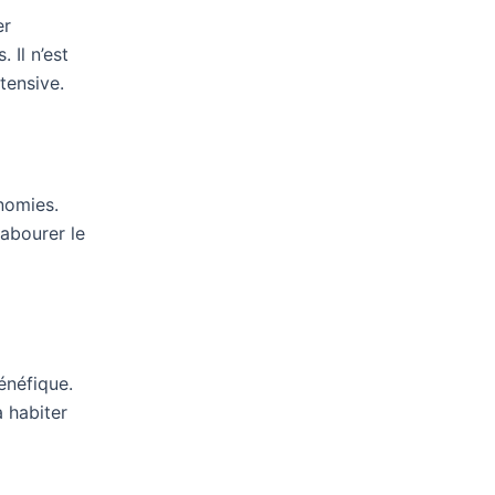
er
 Il n’est
tensive.
nomies.
abourer le
énéfique.
à habiter