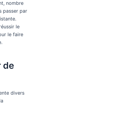
ent, nombre
s passer par
stante.
éussir le
ur le faire
.
r de
ente divers
la