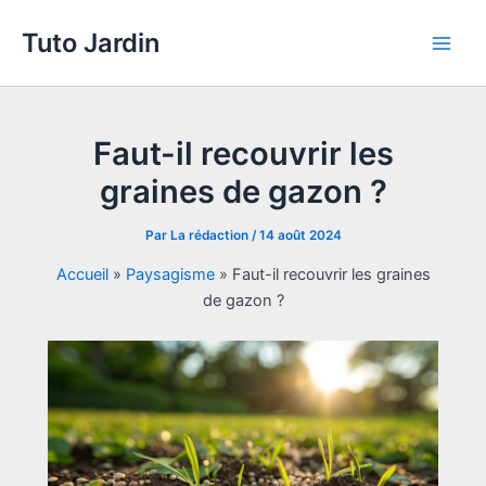
Aller
Tuto Jardin
au
Main
contenu
Men
Faut-il recouvrir les
graines de gazon ?
Par
La rédaction
/
14 août 2024
Accueil
»
Paysagisme
»
Faut-il recouvrir les graines
de gazon ?