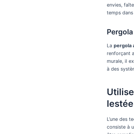
envies, faît
temps dans 
Pergola
La
pergola
renforçant a
murale, il 
à des systè
Utilis
lestée
L’une des te
consiste à u