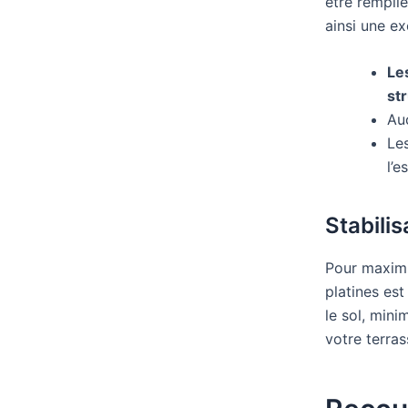
être rempli
ainsi une ex
Le
st
Auc
Le
l’e
Stabili
Pour maximi
platines es
le sol, min
votre terras