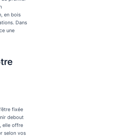
n
n, en bois
rations. Dans
ace une
tre
’être fixée
enir debout
 elle offre
r selon vos