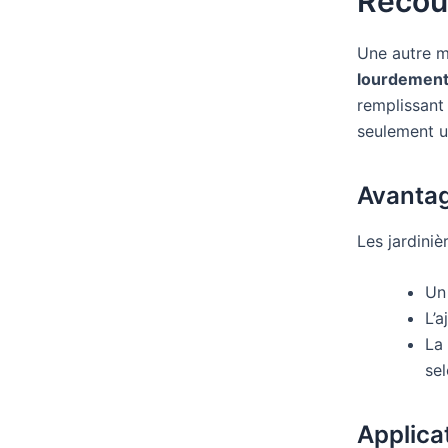
Recour
Une autre m
lourdement
remplissant 
seulement u
Avantag
Les jardini
Un
L’a
La
sel
Applica