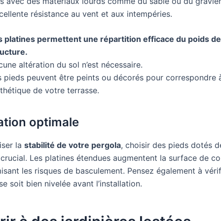
es avec des matériaux lourds comme du sable ou du gravier,
cellente résistance au vent et aux intempéries.
s platines permettent une répartition efficace du poids de
ructure.
une altération du sol n’est nécessaire.
s pieds peuvent être peints ou décorés pour correspondre 
sthétique de votre terrasse.
sation optimale
ser la
stabilité de votre pergola
, choisir des pieds dotés d
t crucial. Les platines étendues augmentent la surface de c
imisant les risques de basculement. Pensez également à vérif
se soit bien nivelée avant l’installation.