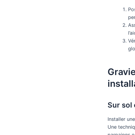
Po
pe
As
l’a
Vér
glo
Gravie
instal
Sur sol
Installer u
Une techniq
parpaings ou