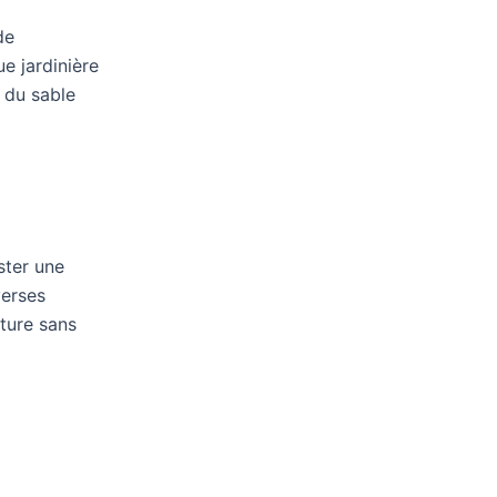
de
ue jardinière
du sable
ster une
verses
cture sans