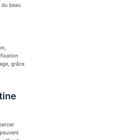
r du beau
on,
fixation
çage, grâce
tine
 percer
 peuvent