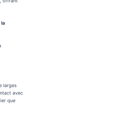
 offrant
 la
à
e larges
ontact avec
ier que