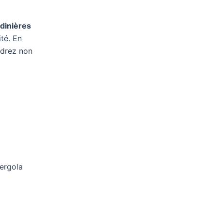
rdinières
té. En
ndrez non
pergola