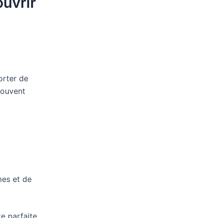
uvrir
orter de
 souvent
mes et de
te parfaite