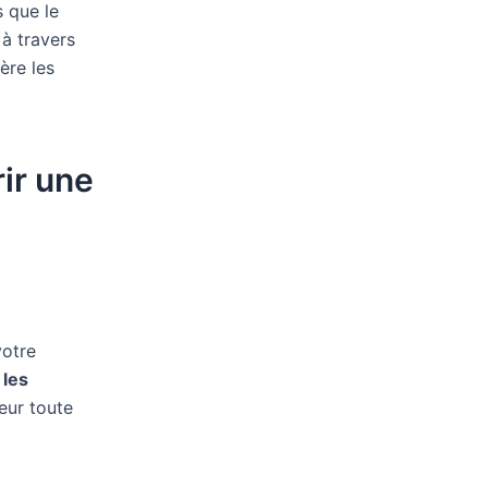
s que le
 à travers
ère les
rir une
votre
 les
eur toute