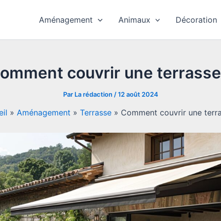
Aménagement
Animaux
Décoration
omment couvrir une terrasse
Par
La rédaction
/
12 août 2024
il
»
Aménagement
»
Terrasse
»
Comment couvrir une terra