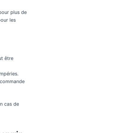
pour plus de
pour les
t être
empéries.
élécommande
en cas de