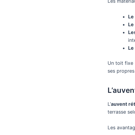
Les matériau
Le
Le
Les
int
Le
Un toit fixe
ses propres
L’auven
L’
auvent ré
terrasse sel
Les avantage