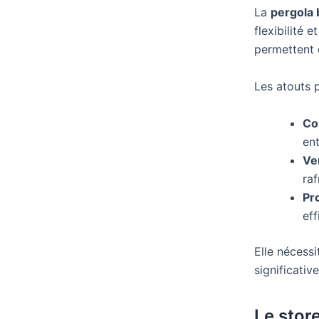
La
pergola 
flexibilité 
permettent d
Les atouts 
Co
ent
Ven
raf
Pr
eff
Elle nécessi
significativ
Le stor