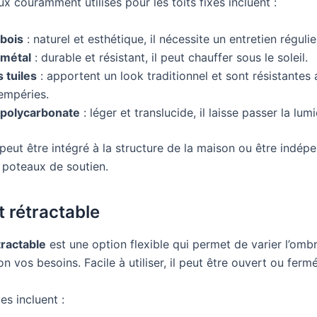
x couramment utilisés pour les toits fixes incluent :
 bois
: naturel et esthétique, il nécessite un entretien régulie
 métal
: durable et résistant, il peut chauffer sous le soleil.
 tuiles
: apportent un look traditionnel et sont résistantes
empéries.
 polycarbonate
: léger et translucide, il laisse passer la lumi
 peut être intégré à la structure de la maison ou être indé
 poteaux de soutien.
t rétractable
tractable
est une option flexible qui permet de varier l’omb
on vos besoins. Facile à utiliser, il peut être ouvert ou ferm
s incluent :