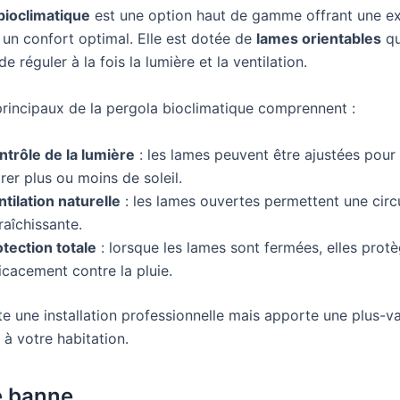
bioclimatique
est une option haut de gamme offrant une ex
et un confort optimal. Elle est dotée de
lames orientables
qu
e réguler à la fois la lumière et la ventilation.
principaux de la pergola bioclimatique comprennent :
ntrôle de la lumière
: les lames peuvent être ajustées pour 
rer plus ou moins de soleil.
tilation naturelle
: les lames ouvertes permettent une circu
raîchissante.
otection totale
: lorsque les lames sont fermées, elles prot
icacement contre la pluie.
te une installation professionnelle mais apporte une plus-v
e à votre habitation.
e banne