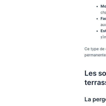
Mo
ch
Fac
au
Es
s’i
Ce type de 
permanente 
Les so
terras
La perg