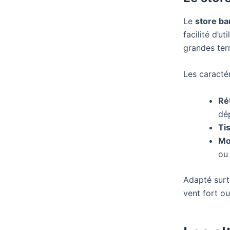
Le
store b
facilité d’u
grandes ter
Les caractér
Rét
dé
Ti
Mo
ou
Adapté surto
vent fort ou