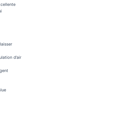
cellente
i
laisser
lation d’air
ègent
alue