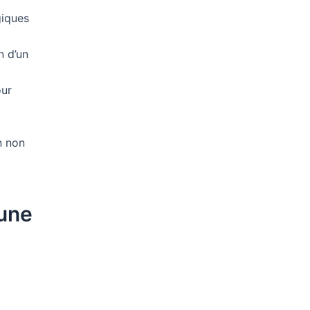
giques
n d’un
our
n non
 une