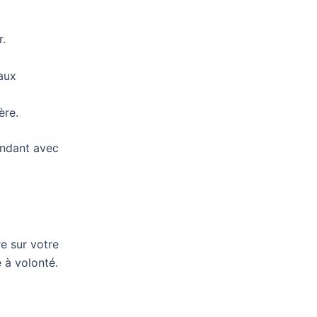
r.
 aux
ère.
pendant avec
re sur votre
é à volonté.