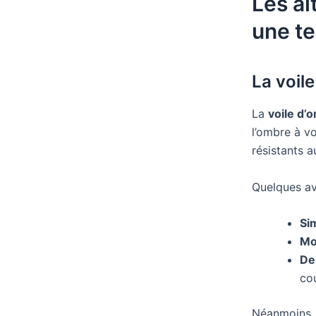
Les al
une te
La voil
La
voile d’
l’ombre à vo
résistants a
Quelques av
Sim
Mo
De
cou
Néanmoins, 