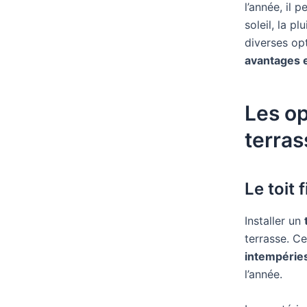
l’année, il 
soleil, la p
diverses opt
avantages e
Les op
terras
Le toit f
Installer un
terrasse. C
intempérie
l’année.