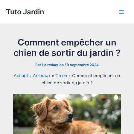
Aller
Tuto Jardin
au
Main
contenu
Men
Comment empêcher un
chien de sortir du jardin ?
Par
La rédaction
/
9 septembre 2024
Accueil
»
Animaux
»
Chien
»
Comment empêcher un
chien de sortir du jardin ?