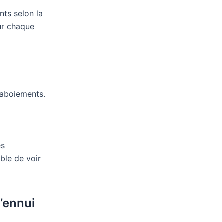
nts selon la
ur chaque
 aboiements.
es
ble de voir
l’ennui