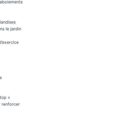
s aboiements
iandises
s le jardin
d’exercice
s
top »
r renforcer