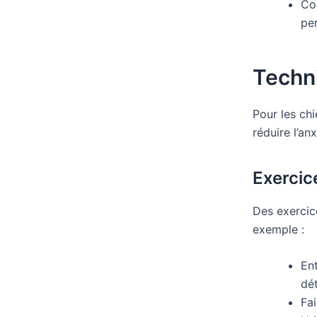
Co
pe
Techni
Pour les ch
réduire l’an
Exercic
Des exercice
exemple :
Ent
dé
Fa