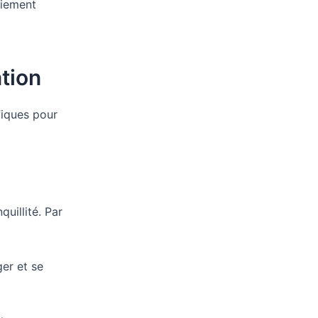
oiement
tion
fiques pour
uillité. Par
ger et se