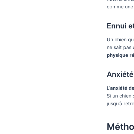
comme une
Ennui e
Un chien qui
ne sait pas 
physique ré
Anxiété
L’
anxiété d
Si un chien 
jusqu’à ret
Métho