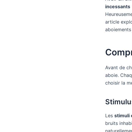
incessants
Heureusemen
article expl
aboiements 
Compr
Avant de ch
aboie. Chaq
choisir la 
Stimulu
Les
stimuli
bruits inha
naturellemen