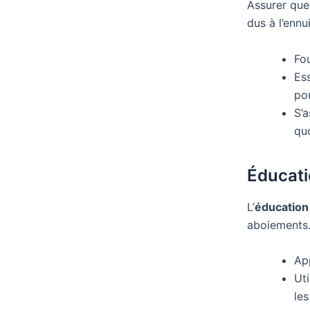
Assurer que
dus à l’enn
Fo
Es
pou
S’
qu
Éducati
L’
éducation
aboiements.
Ap
Uti
le