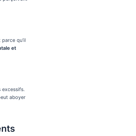
 parce qu’il
tale et
 excessifs.
 peut aboyer
ents