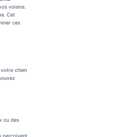
os voisins.
me. Cet
miner ces
 votre chien
 pouvez
x ou des
ls perçoivent