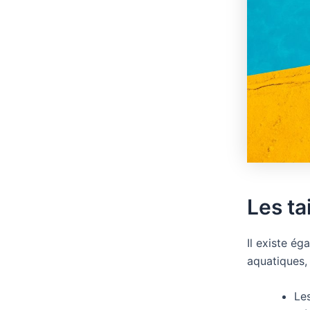
Les ta
Il existe ég
aquatiques, 
Les