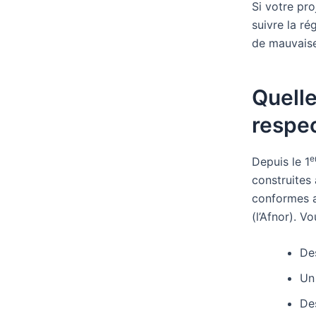
Si votre pro
suivre la ré
de mauvaises
Quelle
respec
e
Depuis le 1
construites 
conformes a
(l’Afnor). 
De
Un
De