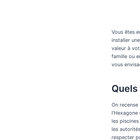
Vous êtes e
installer un
valeur à vo
famille ou 
vous envisag
Quels 
On recense 1
l’Hexagone 
les piscines
les autorité
respecter p