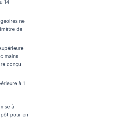
du 14
ugeoires ne
timètre de
supérieure
ec mains
être conçu
érieure à 1
mise à
mpôt pour en