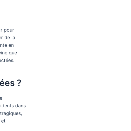
ur pour
r de la
nte en
cine que
ectées.
ées ?
se
cidents dans
tragiques,
 et