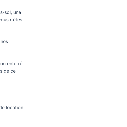
rs-sol, une
vous n’êtes
ines
 ou enterré.
is de ce
de location