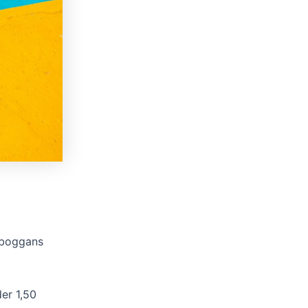
toboggans
er 1,50