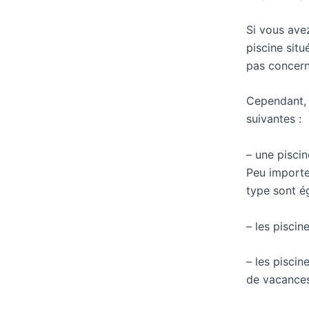
Si vous avez
piscine sit
pas concern
Cependant, 
suivantes :
– une piscin
Peu importe 
type sont é
– les piscin
– les piscin
de vacances