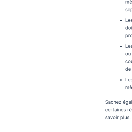
mèt
se
Les
do
pro
Le
ou
cou
de 
Les
mèt
Sachez égal
certaines r
savoir plus.