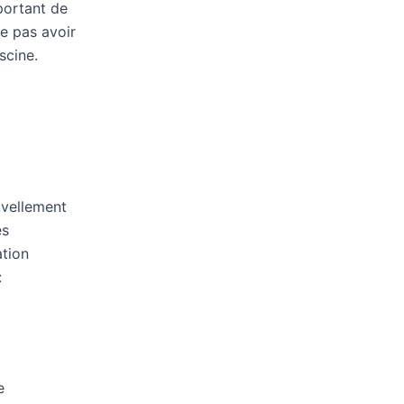
mportant de
ne pas avoir
scine.
uvellement
es
ation
:
e