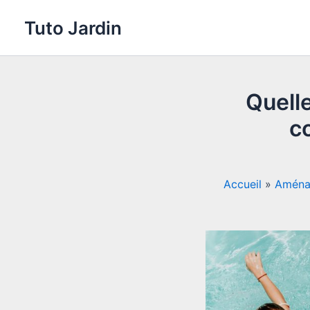
Aller
Tuto Jardin
au
contenu
Quell
co
Accueil
»
Aména