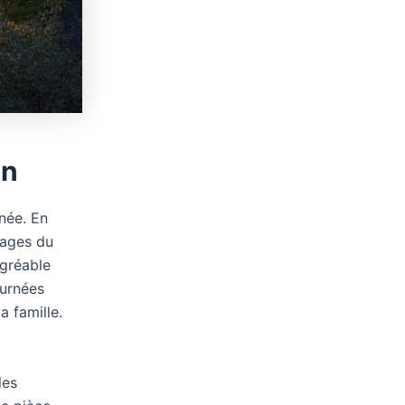
in
nnée. En
sages du
agréable
ournées
a famille.
les