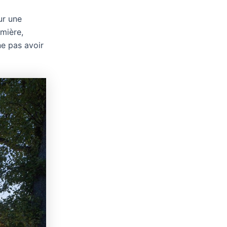
ur une
umière,
ne pas avoir