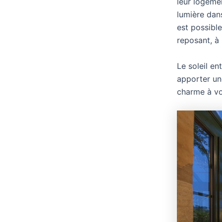
leur logemen
lumière dans
est possible
reposant, à 
Le soleil en
apporter un
charme à vo