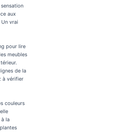
a sensation
âce aux
 Un vrai
g pour lire
 les meubles
térieur.
lignes de la
à vérifier
es couleurs
elle
 à la
 plantes