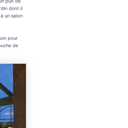
un puit de
din dont il
 à un salon
ison pour
ouche de