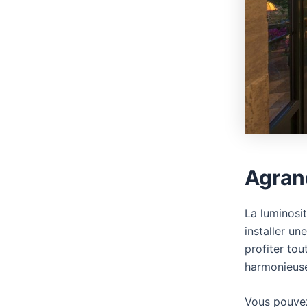
Agrand
La luminosit
installer un
profiter tou
harmonieuse
Vous pouvez 