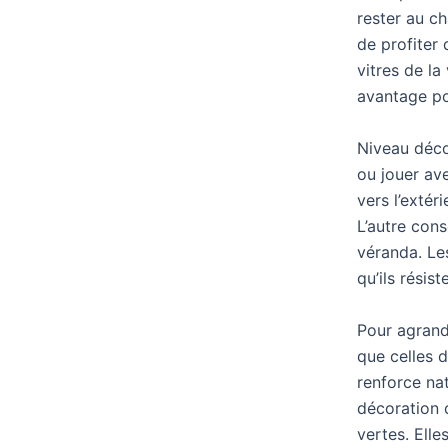
rester au ch
de profiter 
vitres de la
avantage pou
Niveau déco
ou jouer ave
vers l’extér
L’autre cons
véranda. Le
qu’ils résis
Pour agrandi
que celles 
renforce nat
décoration d
vertes. Elle