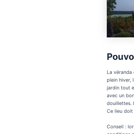
Pouvoi
La véranda d
plein hiver,
jardin tout 
avec un bon
douillettes.
Ce lieu doit
Conseil : lo