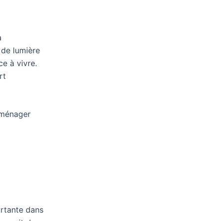
à
 de lumière
e à vivre.
rt
aménager
ortante dans