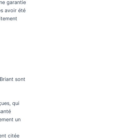
ne garantie
s avoir été
itement
Briant sont
ues, qui
santé
lement un
ent citée