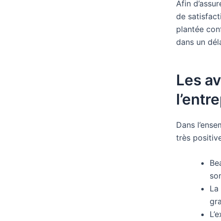
Afin d’assu
de satisfact
plantée con
dans un déla
Les av
l’entr
Dans l’ense
très positive
Be
so
La
gra
L’e