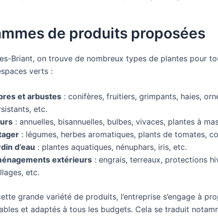
ammes de produits proposées
s-Briant, on trouve de nombreux types de plantes pour to
espaces verts :
bres et arbustes
: conifères, fruitiers, grimpants, haies, o
sistants, etc.
eurs
: annuelles, bisannuelles, bulbes, vivaces, plantes à mass
tager
: légumes, herbes aromatiques, plants de tomates, co
rdin d’eau
: plantes aquatiques, nénuphars, iris, etc.
énagements extérieurs
: engrais, terreaux, protections hi
llages, etc.
ette grande variété de produits, l’entreprise s’engage à pr
dables et adaptés à tous les budgets. Cela se traduit nota