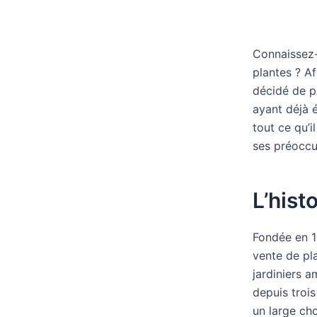
Connaissez
plantes ? A
décidé de p
ayant déjà é
tout ce qu’i
ses préoccu
L’hist
Fondée en 1
vente de pl
jardiniers 
depuis troi
un large cho