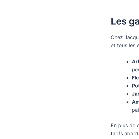
Les g
Chez Jacque
et tous les 
Ar
per
Fl
Po
Ja
Am
pai
En plus de c
tarifs abor