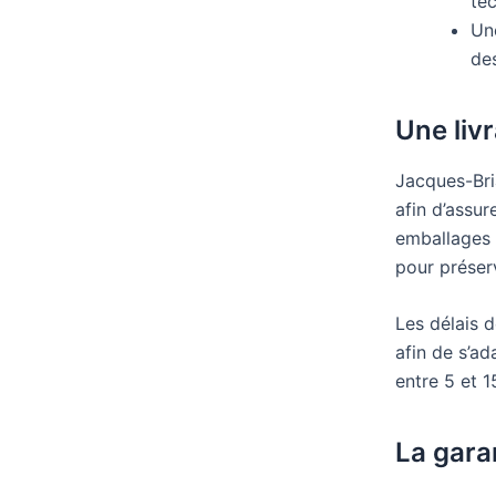
te
Un
de
Une liv
Jacques-Bria
afin d’assur
emballages 
pour préserv
Les délais d
afin de s’ad
entre 5 et 
La gara