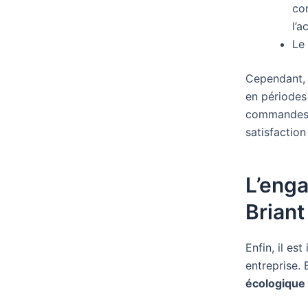
com
l’a
Le 
Cependant, q
en périodes 
commandes. 
satisfaction
L’eng
Briant
Enfin, il e
entreprise. 
écologique