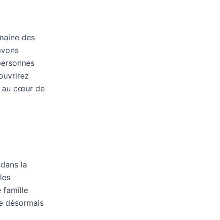
omaine des
avons
personnes
ouvrirez
st au cœur de
 dans la
les
 famille
se désormais