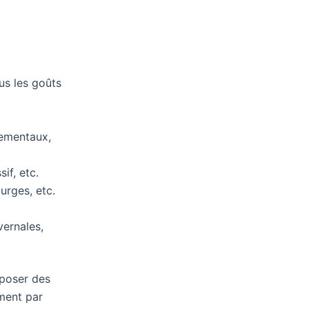
us les goûts
rnementaux,
if, etc.
urges, etc.
vernales,
oposer des
mment par