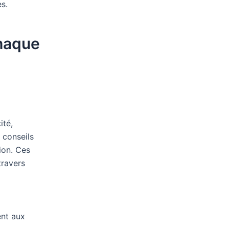
es.
chaque
ité,
 conseils
ion. Ces
travers
ent aux