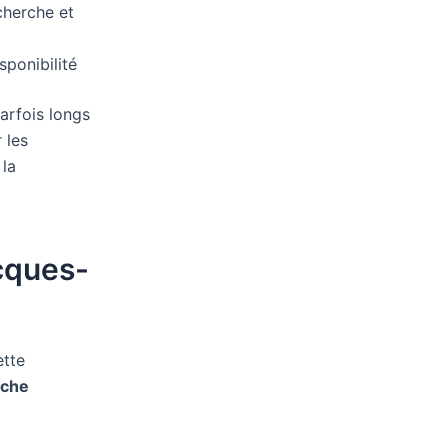
cherche et
sponibilité
arfois longs
 les
 la
cques-
ette
che