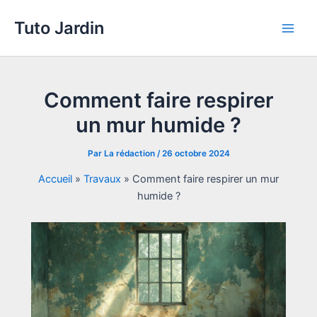
Aller
Tuto Jardin
au
Main
contenu
Men
Comment faire respirer
un mur humide ?
Par
La rédaction
/
26 octobre 2024
Accueil
»
Travaux
»
Comment faire respirer un mur
humide ?